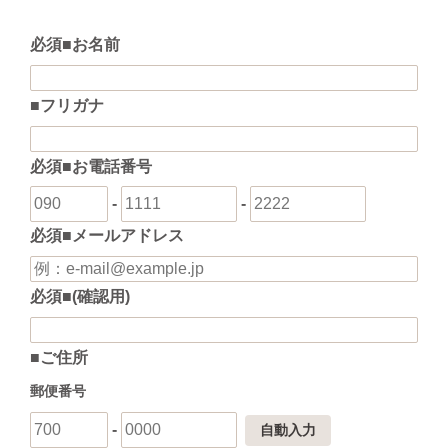
必須
■お名前
■フリガナ
必須
■お電話番号
-
-
必須
■メールアドレス
必須
■(確認用)
■ご住所
郵便番号
-
自動入力