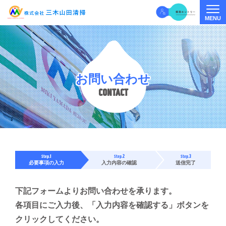
MENU
Togg
お問い合わせ
CONTACT
1
2
3
Step.
Step.
Step.
必要事項の入力
入力内容の確認
送信完了
下記フォームよりお問い合わせを承ります。
各項目にご入力後、「入力内容を確認する」ボタンを
クリックしてください。